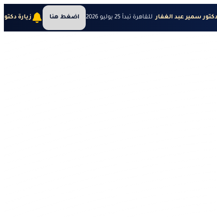
دكتور سمير عبد الغفار
للقاهرة تبدأ 25 يوليو 2026
اضغط هنا
زيارة دكتور