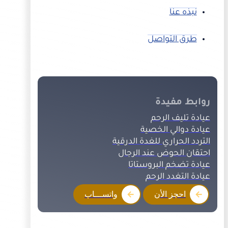
نبذه عنا
طرق التواصل
روابط مفيدة
عيادة تليف الرحم
عيادة دوالي الخصية
التردد الحراري للغدة الدرقية
احتقان الحوض عند الرجال
عيادة تضخم البروستاتا
عيادة التغدد الرحم
احجز الأن
واتســـاب