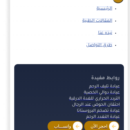
الرئيسية
المقالات الطبية
نبذه عنا
طرق التواصل
روابط مفيدة
عيادة تليف الرحم
عيادة دوالي الخصية
التردد الحراري للغدة الدرقية
احتقان الحوض عند الرجال
عيادة تضخم البروستاتا
عيادة التغدد الرحم
احجز الأن
واتســـاب