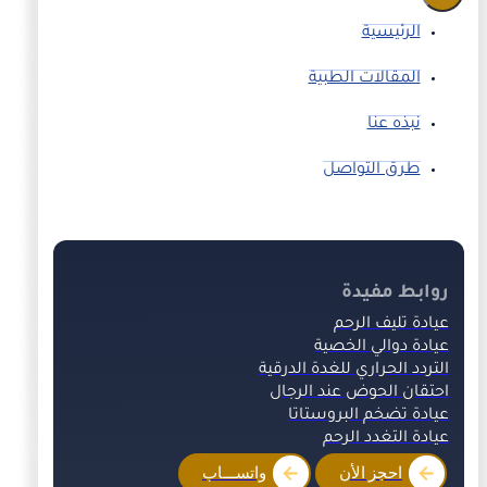
الرئيسية
المقالات الطبية
نبذه عنا
طرق التواصل
روابط مفيدة
عيادة تليف الرحم
عيادة دوالي الخصية
التردد الحراري للغدة الدرقية
احتقان الحوض عند الرجال
عيادة تضخم البروستاتا
عيادة التغدد الرحم
احجز الأن
واتســـاب