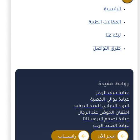
الرئيسية
المقالات الطبية
نبذه عنا
طرق التواصل
روابط مفيدة
عيادة تليف الرحم
عيادة دوالي الخصية
التردد الحراري للغدة الدرقية
احتقان الحوض عند الرجال
عيادة تضخم البروستاتا
عيادة التغدد الرحم
احجز الأن
واتســـاب