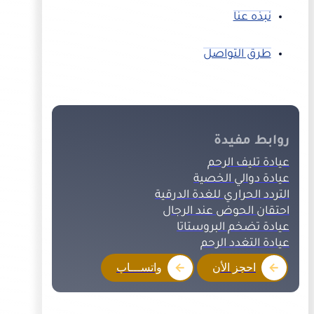
نبذه عنا
طرق التواصل
روابط مفيدة
عيادة تليف الرحم
عيادة دوالي الخصية
التردد الحراري للغدة الدرقية
احتقان الحوض عند الرجال
عيادة تضخم البروستاتا
عيادة التغدد الرحم
احجز الأن
واتســـاب