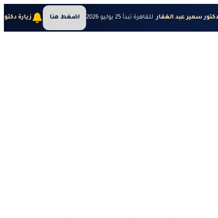
دكتور سمير عبد الغفار
للقاهرة تبدأ 25 يوليو 2026
اضغط هنا
زيارة دكتور