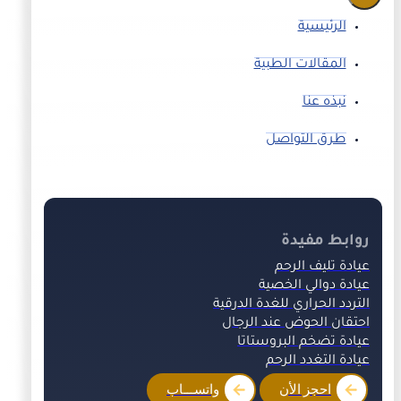
الرئيسية
المقالات الطبية
نبذه عنا
طرق التواصل
روابط مفيدة
عيادة تليف الرحم
عيادة دوالي الخصية
التردد الحراري للغدة الدرقية
احتقان الحوض عند الرجال
عيادة تضخم البروستاتا
عيادة التغدد الرحم
احجز الأن
واتســـاب