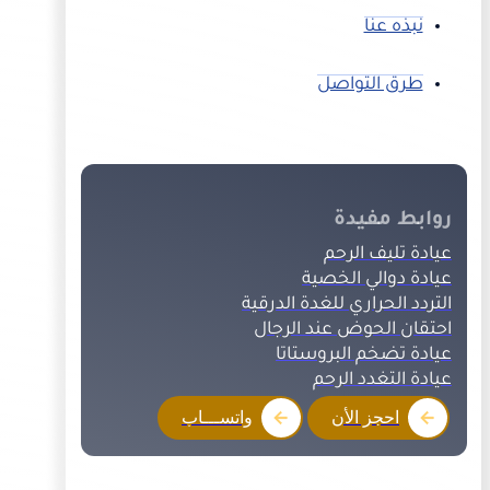
نبذه عنا
طرق التواصل
روابط مفيدة
عيادة تليف الرحم
عيادة دوالي الخصية
التردد الحراري للغدة الدرقية
احتقان الحوض عند الرجال
عيادة تضخم البروستاتا
عيادة التغدد الرحم
احجز الأن
واتســـاب