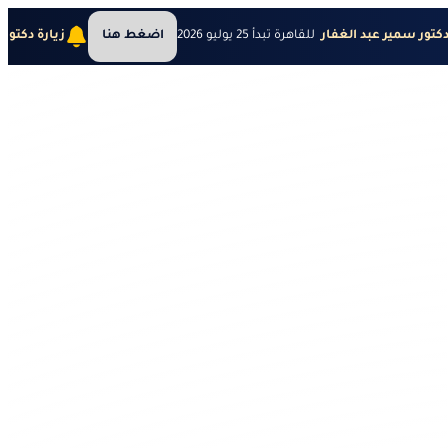
دكتور سمير عبد الغفار
للقاهرة تبدأ 25 يوليو 2026
اضغط هنا
زيارة دكتور