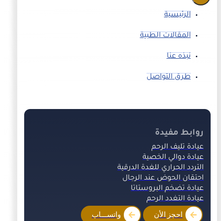
الرئيسية
المقالات الطبية
نبذه عنا
طرق التواصل
روابط مفيدة
عيادة تليف الرحم
عيادة دوالي الخصية
التردد الحراري للغدة الدرقية
احتقان الحوض عند الرجال
عيادة تضخم البروستاتا
عيادة التغدد الرحم
احجز الأن
واتســـاب