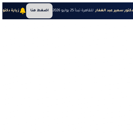
دكتور سمير عبد الغفار
للقاهرة تبدأ 25 يوليو 2026
اضغط هنا
زيارة دكتور