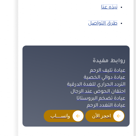
نبذه عنا
طرق التواصل
روابط مفيدة
عيادة تليف الرحم
عيادة دوالي الخصية
التردد الحراري للغدة الدرقية
احتقان الحوض عند الرجال
عيادة تضخم البروستاتا
عيادة التغدد الرحم
احجز الأن
واتســـاب